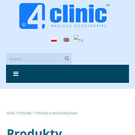
4clinic
>
Produkty
>
Produkty przeciwodleżynowe
Produkty