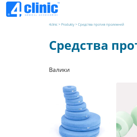
4clinic
>
Produkty
>
Средства против пролежней
Средства пр
Валики