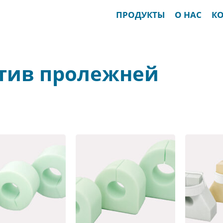
ПРОДУКТЫ
О НАС
К
отив пролежней
Подушечка из
пеноматериала против
пролежней PP-K-03