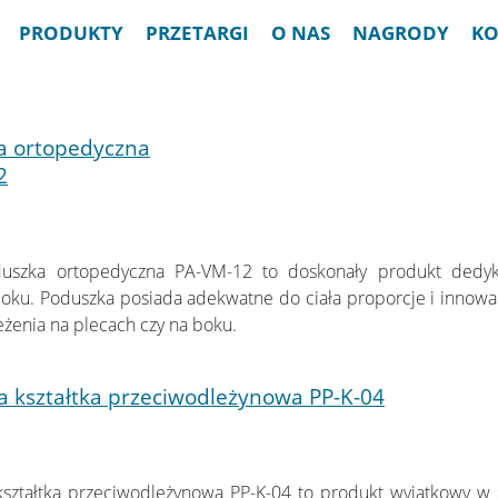
PRODUKTY
PRZETARGI
O NAS
NAGRODY
KO
a ortopedyczna
2
1
uszka ortopedyczna PA-VM-12 to doskonały produkt dedy
boku. Poduszka posiada adekwatne do ciała proporcje i innowac
leżenia na plecach czy na boku.
 kształtka przeciwodleżynowa PP-K-04
1
ształtka przeciwodleżynowa PP-K-04 to produkt wyjątkowy w s