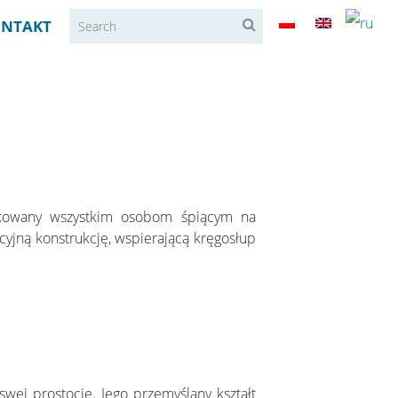
NTAKT
kowany wszystkim osobom śpiącym na
yjną konstrukcję, wspierającą kręgosłup
wej prostocie. Jego przemyślany kształt