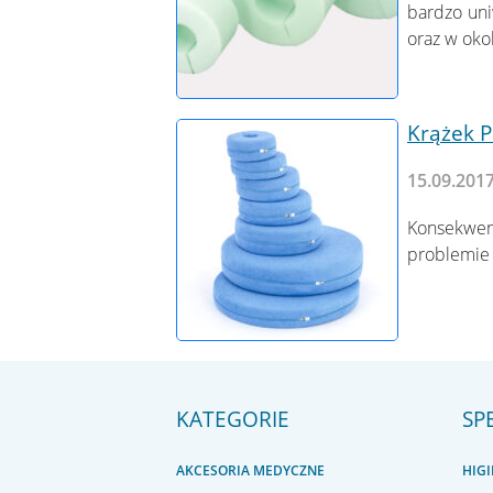
bardzo uni
oraz w oko
Krążek P
15.09.201
Konsekwenc
problemie 
KATEGORIE
SP
AKCESORIA MEDYCZNE
HIG