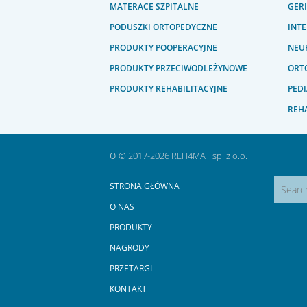
MATERACE SZPITALNE
GER
PODUSZKI ORTOPEDYCZNE
INT
PRODUKTY POOPERACYJNE
NEU
PRODUKTY PRZECIWODLEŻYNOWE
ORTO
PRODUKTY REHABILITACYJNE
PEDI
REHA
o
© 2017-2026 REH4MAT sp. z o.o.
STRONA GŁÓWNA
O NAS
PRODUKTY
NAGRODY
PRZETARGI
KONTAKT