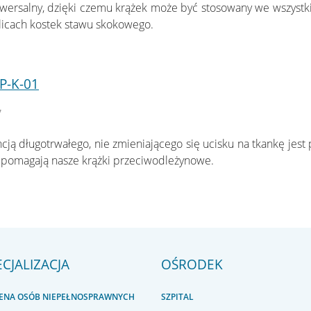
wersalny, dzięki czemu krążek może być stosowany we wszystk
licach kostek stawu skokowego.
P-K-01
7
ją długotrwałego, nie zmieniającego się ucisku na tkankę jest
pomagają nasze krążki przeciwodleżynowe.
ECJALIZACJA
OŚRODEK
IENA OSÓB NIEPEŁNOSPRAWNYCH
SZPITAL