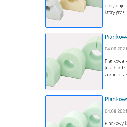
utrzymuje 
który groz
Piankowa
04.08.202
Piankowa k
jest bardz
górnej ora
Piankow
04.08.202
Piankowy k