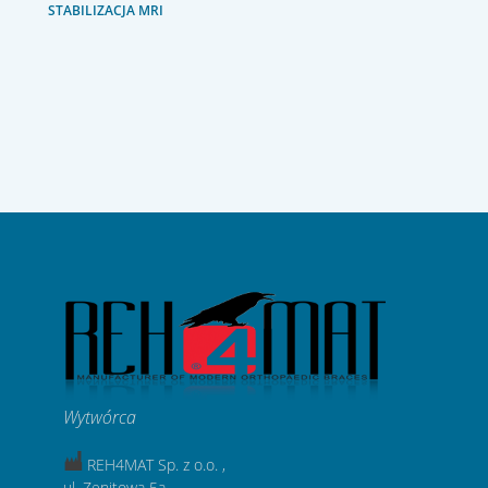
STABILIZACJA MRI
Wytwórca
REH4MAT Sp. z o.o. ,
ul. Zenitowa 5a,