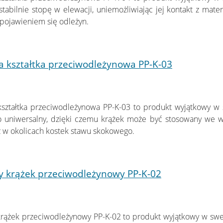
stabilnie stopę w elewacji, uniemożliwiając jej kontakt z mat
i pojawieniem się odleżyn.
 kształtka przeciwodleżynowa PP-K-03
1
ształtka przeciwodleżynowa PP-K-03 to produkt wyjątkowy w s
o uniwersalny, dzięki czemu krążek może być stosowany we w
z w okolicach kostek stawu skokowego.
y krążek przeciwodleżynowy PP-K-02
1
rążek przeciwodleżynowy PP-K-02 to produkt wyjątkowy w swej p