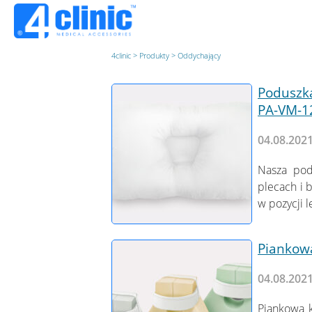
4clinic
>
Produkty
>
Oddychający
Poduszk
PA-VM-1
04.08.202
Nasza pod
plecach i 
w pozycji 
Piankowa
04.08.202
Piankowa k