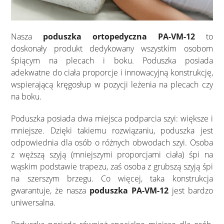
Nasza
poduszka ortopedyczna PA-VM-12
to
doskonały produkt dedykowany wszystkim osobom
śpiącym na plecach i boku. Poduszka posiada
adekwatne do ciała proporcje i innowacyjną konstrukcję,
wspierającą kręgosłup w pozycji leżenia na plecach czy
na boku.
Poduszka posiada dwa miejsca podparcia szyi: większe i
mniejsze. Dzięki takiemu rozwiązaniu, poduszka jest
odpowiednia dla osób o różnych obwodach szyi. Osoba
z węższą szyją (mniejszymi proporcjami ciała) śpi na
wąskim podstawie trapezu, zaś osoba z grubszą szyją śpi
na szerszym brzegu. Co więcej, taka konstrukcja
gwarantuje, że nasza
poduszka PA-VM-12
jest bardzo
uniwersalna.