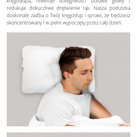
kręgosłupa, niweluje dolegliwości bólowe głowy i
redukuje dokuczliwe drętwienie rąk. Nasza poduszka
doskonale zadba o Twój kręgosłup i sprawi, że będziesz
skoncentrowany i w pełni wypoczęty przez cały dzień.