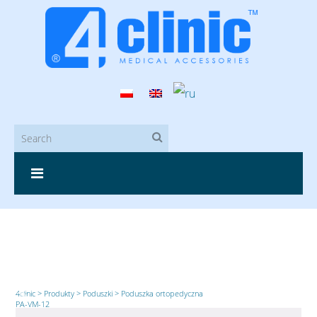
4clinic
>
Produkty
>
Poduszki
>
Poduszka ortopedyczna
PA-VM-12