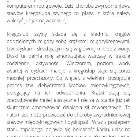
komputerem robią swoje. Dziś, choroba zwyrodnieniowa
stawów kręgosłupa szyjnego to plaga, z którą należy
walczyć już jak najwcześniej.
Kręgosłup szyjny składa się z siedmiu kręgów
oddzielonych między sobą krążkami międzykręgowymi,
tzw. dyskami, składającymi się w głównej mierze z wody.
Dyski te pełnią rolę amortyzującą wstrząsy w trakcie
codziennej aktywności. Wieczorem, poziom wody
zwartej w dyskach maleje, a kręgosłup staje się coraz
mocniej przeciążony. Co więcej, z wiekiem postępuje
proces tzw. dehydratacji krążków międzykręgowych,
polegający na ich odwodnieniu. Krążki stają się
zdecydowanie mniej elastyczne i nie są w stanie już tak
skutecznie amortyzować działania sił zewnętrznych. To
natomiast może prowadzić do choroby zwyrodnieniowej
stawów międzykręgowych i dyskopatii. Wraz z postępem
stanu zapalnego, pojawia się bolesność karku, ucisk na
nerwy i nieprzyjemne promieniowanie. Kręgosłup szyjny