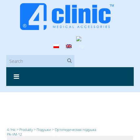
4clinic
>
Produkty
>
Подушки
>
Ортопедическая подушка
PA-VM-12