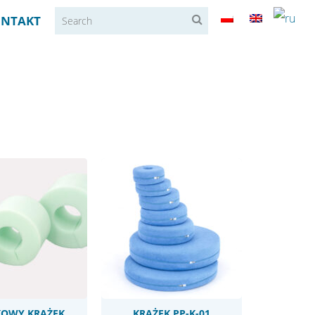
NTAKT
KOWY KRĄŻEK
KRĄŻEK PP-K-01