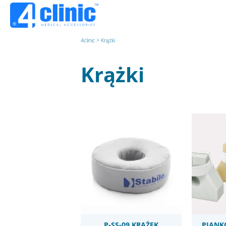
4clinic
>
Krążki
Krążki
P-SS-09 KRĄŻEK
PIANK