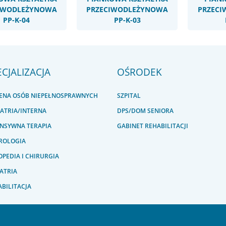
IWODLEŻYNOWA
PRZECIWODLEŻYNOWA
PRZEC
PP-K-04
PP-K-03
ECJALIZACJA
OŚRODEK
IENA OSÓB NIEPEŁNOSPRAWNYCH
SZPITAL
IATRIA/INTERNA
DPS/DOM SENIORA
ENSYWNA TERAPIA
GABINET REHABILITACJI
ROLOGIA
PEDIA I CHIRURGIA
ATRIA
BILITACJA