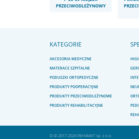
PRZECIWODLEŻYNOWY
PRZEC
KATEGORIE
SP
AKCESORIA MEDYCZNE
HIG
MATERACE SZPITALNE
GER
PODUSZKI ORTOPEDYCZNE
INT
PRODUKTY POOPERACYJNE
NEU
PRODUKTY PRZECIWODLEŻYNOWE
ORTO
PRODUKTY REHABILITACYJNE
PEDI
REHA
o
© 2017-2026 REH4MAT sp. z o.o.