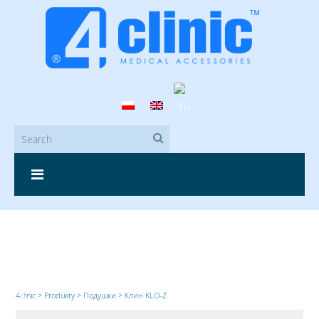
4clinic
>
Produkty
>
Подушки
>
Клин KLO-Z