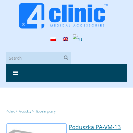
4clinic
>
Produkty
>
Hipoalergiczny
Poduszka PA-VM-13