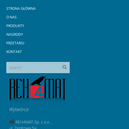
STRONA GŁÓWNA
O NAS
PRODUKTY
NAGRODY
PRZETARGI
KONTAKT
Wytwórca
REH4MAT Sp. z o.o. ,
ul. Zenitowa 5a,