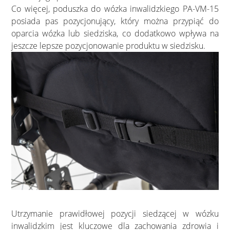
Co więcej, poduszka do wózka inwalidzkiego PA-VM-15
posiada pas pozycjonujący, który można przypiąć do
oparcia wózka lub siedziska, co dodatkowo wpływa na
jeszcze lepsze pozycjonowanie produktu w siedzisku.
Utrzymanie prawidłowej pozycji siedzącej w wózku
inwalidzkim jest kluczowe dla zachowania zdrowia i