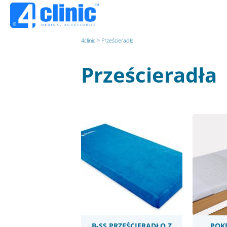
4clinic
>
Prześcieradła
Prześcieradła
Prod
wycz
B-SS PRZEŚCIERADŁO Z
POK