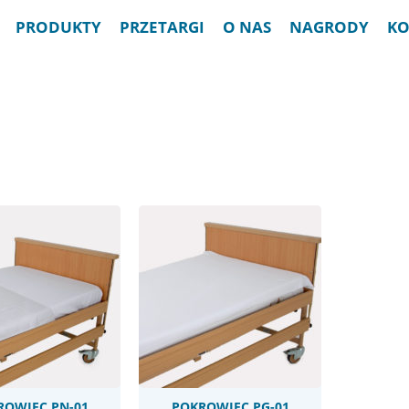
PRODUKTY
PRZETARGI
O NAS
NAGRODY
KO
ukt dostępny do
erpania zapasów
ROWIEC PN-01
POKROWIEC PG-01