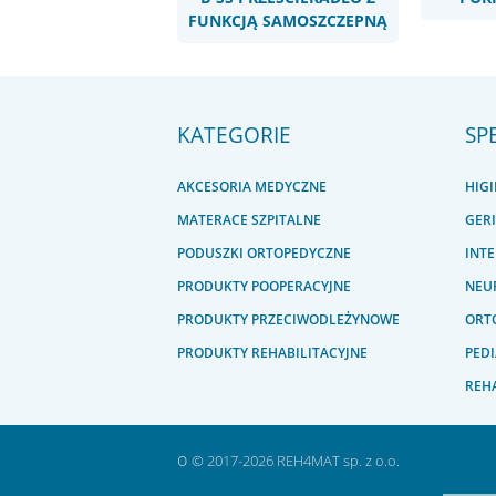
FUNKCJĄ SAMOSZCZEPNĄ
KATEGORIE
SP
AKCESORIA MEDYCZNE
HIG
MATERACE SZPITALNE
GER
PODUSZKI ORTOPEDYCZNE
INT
PRODUKTY POOPERACYJNE
NEU
PRODUKTY PRZECIWODLEŻYNOWE
ORTO
PRODUKTY REHABILITACYJNE
PEDI
REHA
o
© 2017-2026 REH4MAT sp. z o.o.