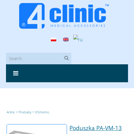
4clinic
>
Produkty
>
VISmemo
Poduszka PA-VM-13