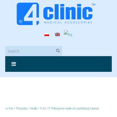
4clinic
>
Produkty
>
Wałki
>
P-SS-17 Półsztywne wałki do stabilizacji tułowia