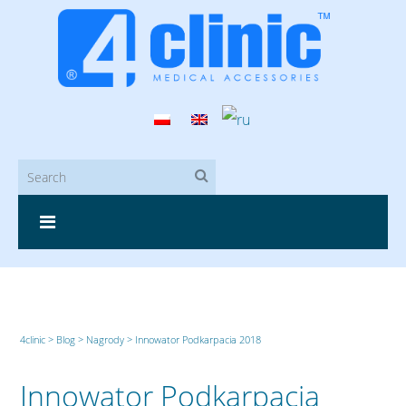
4clinic
>
Blog
>
Nagrody
>
Innowator Podkarpacia 2018
Innowator Podkarpacia