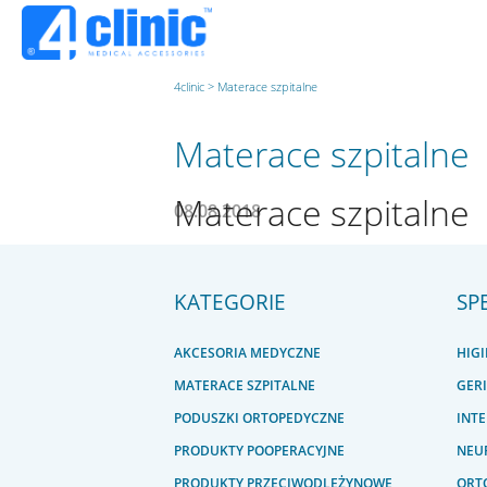
4clinic
>
Materace szpitalne
Materace szpitalne
Materace szpitalne
08.08.2018
ZOBACZ KATALOG
KATEGORIE
SP
AKCESORIA MEDYCZNE
HIG
MATERACE SZPITALNE
GER
PODUSZKI ORTOPEDYCZNE
INT
PRODUKTY POOPERACYJNE
NEU
PRODUKTY PRZECIWODLEŻYNOWE
ORTO