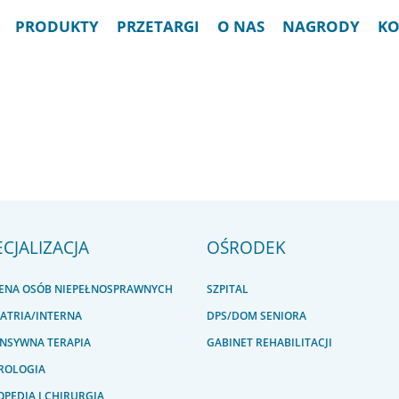
PRODUKTY
PRZETARGI
O NAS
NAGRODY
KO
ECJALIZACJA
OŚRODEK
IENA OSÓB NIEPEŁNOSPRAWNYCH
SZPITAL
IATRIA/INTERNA
DPS/DOM SENIORA
ENSYWNA TERAPIA
GABINET REHABILITACJI
ROLOGIA
PEDIA I CHIRURGIA