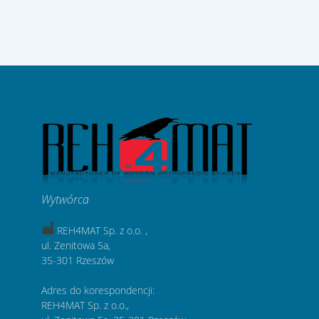
Wytwórca
REH4MAT Sp. z o.o. ,
ul. Zenitowa 5a,
35-301 Rzeszów
Adres do korespondencji:
REH4MAT Sp. z o.o.,