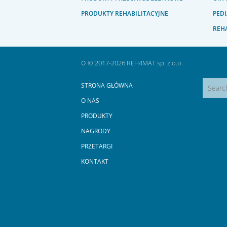
PRODUKTY REHABILITACYJNE
PEDI
REHA
o
© 2017-2026 REH4MAT sp. z o.o.
STRONA GŁÓWNA
O NAS
PRODUKTY
NAGRODY
PRZETARGI
KONTAKT