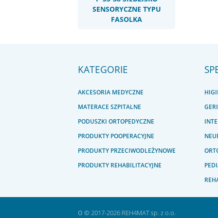
SENSORYCZNE TYPU
FASOLKA
KATEGORIE
SP
AKCESORIA MEDYCZNE
HIG
MATERACE SZPITALNE
GER
PODUSZKI ORTOPEDYCZNE
INT
PRODUKTY POOPERACYJNE
NEU
PRODUKTY PRZECIWODLEŻYNOWE
ORTO
PRODUKTY REHABILITACYJNE
PEDI
REHA
o
© 2017-2026 REH4MAT sp. z o.o.