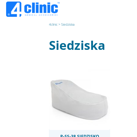
4clinic
>
Siedziska
Siedziska
P-SS-38 SIEDZISKO