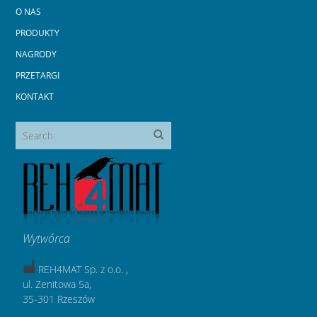
O NAS
PRODUKTY
NAGRODY
PRZETARGI
KONTAKT
Wytwórca
REH4MAT Sp. z o.o. ,
ul. Zenitowa 5a,
35-301 Rzeszów