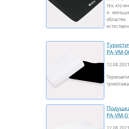
тех, кто 
и меньше
областях.
естествен
Туристи
PA-VM-0
12.08.202
Термоакт
трикотажа
Подушка
PA-VM-0
12.08.202