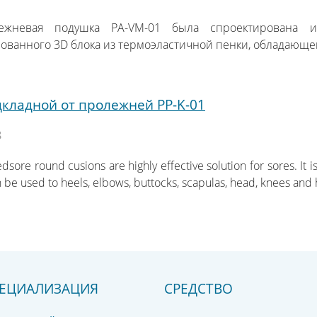
лежневая подушка PA-VM-01 была спроектирована 
ванного 3D блока из термоэластичной пенки, обладающе
дкладной от пролежней PP-K-01
8
dsore round cusions are highly effective solution for sores. It
an be used to heels, elbows, buttocks, scapulas, head, knees and
ЕЦИАЛИЗАЦИЯ
СРЕДСТВО