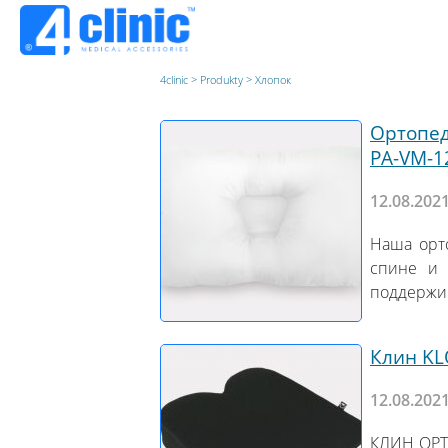
4clinic
>
Produkty
>
Хлопок
Ортопед
PA-VM-1
12.08.202
Наша орто
спине и 
поддержив
Клин KL
12.08.202
КЛИН ОРТ