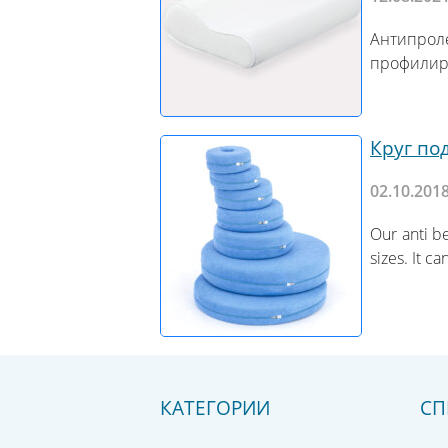
Антипро
профилиро
Круг по
02.10.201
Our anti be
sizes. It c
КАТЕГОРИИ
СП