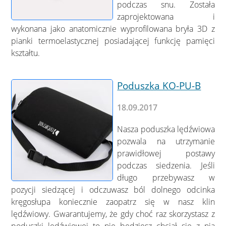
podczas snu. Została
zaprojektowana i
wykonana jako anatomicznie wyprofilowana bryła 3D z
pianki termoelastycznej posiadającej funkcję pamięci
kształtu.
Poduszka KO-PU-B
18.09.2017
Nasza poduszka lędźwiowa
pozwala na utrzymanie
prawidłowej postawy
podczas siedzenia. Jeśli
długo przebywasz w
pozycji siedzącej i odczuwasz ból dolnego odcinka
kręgosłupa koniecznie zaopatrz się w nasz klin
lędźwiowy. Gwarantujemy, że gdy choć raz skorzystasz z
poduszki lędźwiowej to nie będziesz chciał się z nią