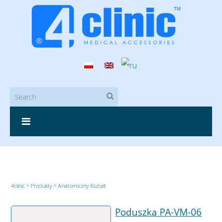
4clinic
>
Produkty
>
Anatomiczny Kształt
Poduszka PA-VM-06